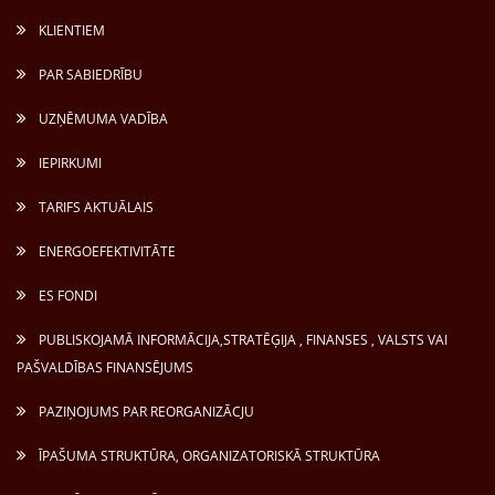
KLIENTIEM
PAR SABIEDRĪBU
UZŅĒMUMA VADĪBA
IEPIRKUMI
TARIFS AKTUĀLAIS
ENERGOEFEKTIVITĀTE
ES FONDI
PUBLISKOJAMĀ INFORMĀCIJA,STRATĒĢIJA , FINANSES , VALSTS VAI
PAŠVALDĪBAS FINANSĒJUMS
PAZIŅOJUMS PAR REORGANIZĀCJU
ĪPAŠUMA STRUKTŪRA, ORGANIZATORISKĀ STRUKTŪRA