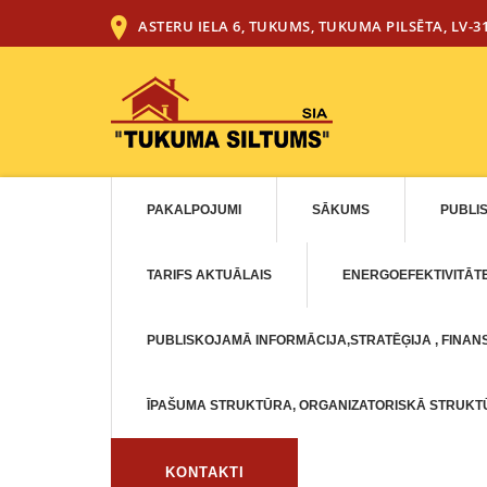
ASTERU IELA 6, TUKUMS, TUKUMA PILSĒTA, LV-3
PAKALPOJUMI
SĀKUMS
PUBLI
TARIFS AKTUĀLAIS
ENERGOEFEKTIVITĀT
PUBLISKOJAMĀ INFORMĀCIJA,STRATĒĢIJA , FINANS
ĪPAŠUMA STRUKTŪRA, ORGANIZATORISKĀ STRUK
KONTAKTI