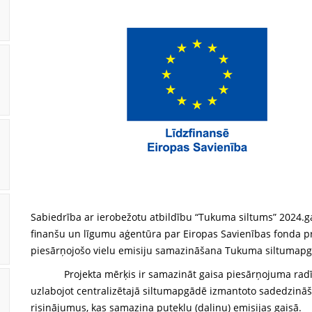
Sabiedrība ar ierobežotu atbildību “Tukuma siltums” 2024.ga
finanšu un līgumu aģentūra par Eiropas Savienības fonda pr
piesārņojošo vielu emisiju samazināšana Tukuma siltumapg
Projekta mērķis ir samazināt gaisa piesārņojuma radīto n
uzlabojot centralizētajā siltumapgādē izmantoto sadedzināša
risinājumus, kas samazina putekļu (daļiņu) emisijas gaisā.