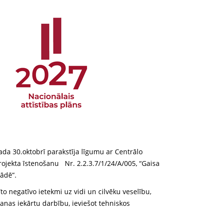
da 30.oktobrī parakstīja līgumu ar Centrālo
ojekta īstenošanu Nr. 2.2.3.7/1/24/A/005, “Gaisa
ādē”.
egatīvo ietekmi uz vidi un cilvēku veselību,
nas iekārtu darbību, ieviešot tehniskos