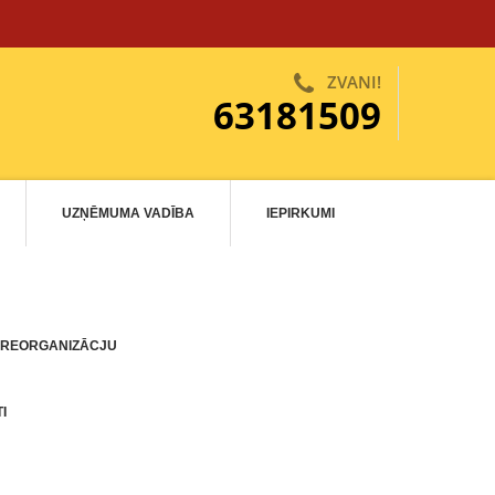
ZVANI!
63181509
UZŅĒMUMA VADĪBA
IEPIRKUMI
 REORGANIZĀCJU
I