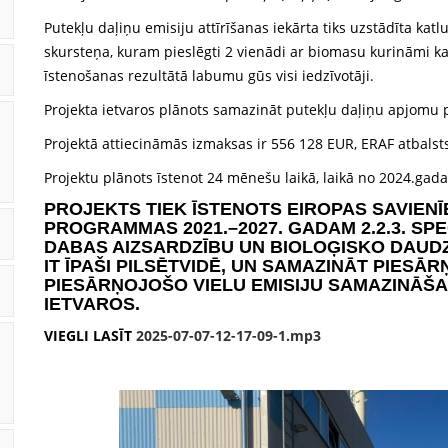
Putekļu daļiņu emisiju attīrīšanas iekārta tiks uzstādīta kat
skursteņa, kuram pieslēgti 2 vienādi ar biomasu kurināmi ka
īstenošanas rezultātā labumu gūs visi iedzīvotāji.
Projekta ietvaros plānots samazināt putekļu daļiņu apjomu
Projektā attiecināmās izmaksas ir 556 128 EUR, ERAF atbals
Projektu plānots īstenot 24 mēnešu laikā, laikā no 2024.gad
PROJEKTS TIEK ĪSTENOTS EIROPAS SAVIENĪ
PROGRAMMAS 2021.–2027. GADAM 2.2.3. SP
DABAS AIZSARDZĪBU UN BIOLOĢISKO DAUDZ
IT ĪPAŠI PILSĒTVIDĒ, UN SAMAZINĀT PIESĀR
PIESĀRŅOJOŠO VIELU EMISIJU SAMAZINĀŠ
IETVAROS.
VIEGLI LASĪT
2025-07-07-12-17-09-1.mp3