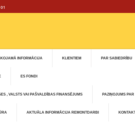
101
SKOJAMĀ INFORMĀCIJA
KLIENTIEM
PAR SABIEDRĪBU
E
ES FONDI
ES , VALSTS VAI PAŠVALDĪBAS FINANSĒJUMS
PAZIŅOJUMS PAR
TŪRA
AKTUĀLA INFORMĀCIJA REMONTDARBI
KONTAKT