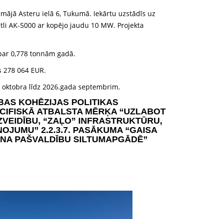
lumājā Asteru ielā 6, Tukumā. Iekārtu uzstādīs uz
tli AK-5000 ar kopējo jaudu 10 MW. Projekta
 par 0,778 tonnām gadā.
ts 278 064 EUR.
a oktobra līdz 2026.gada septembrim.
BAS KOHĒZIJAS POLITIKAS
ECIFISKĀ ATBALSTA MĒRĶA “UZLABOT
VEIDĪBU, “ZAĻO” INFRASTRUKTŪRU,
ŅOJUMU” 2.2.3.7. PASĀKUMA “GAISA
ANA PAŠVALDĪBU
SILTUMAPGĀDĒ”