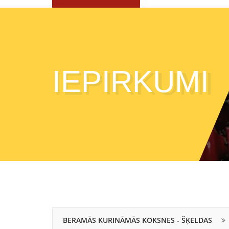
IEPIRKUMI
BERAMĀS KURINĀMĀS KOKSNES - ŠĶELDAS