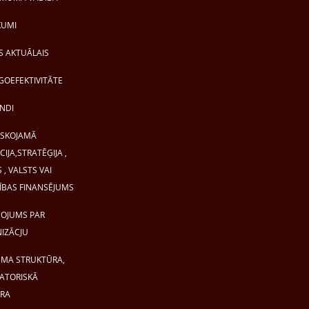
KUMI
S AKTUĀLAIS
OEFEKTIVITĀTE
NDI
ISKOJAMĀ
IJA,STRATĒĢIJA ,
 , VALSTS VAI
ĪBAS FINANSĒJUMS
OJUMS PAR
IZĀCJU
MA STRUKTŪRA,
ATORISKĀ
RA