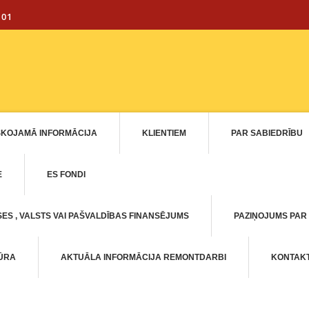
101
SKOJAMĀ INFORMĀCIJA
KLIENTIEM
PAR SABIEDRĪBU
E
ES FONDI
ES , VALSTS VAI PAŠVALDĪBAS FINANSĒJUMS
PAZIŅOJUMS PAR
TŪRA
AKTUĀLA INFORMĀCIJA REMONTDARBI
KONTAKT