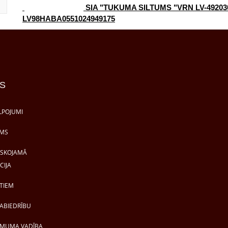
SIA "TUKUMA SILTUMS "VRN LV-49203
LV98HABA0551024949175
S
LPOJUMI
MS
ISKOJAMĀ
CIJA
TIEM
ABIEDRĪBU
MUMA VADĪBA