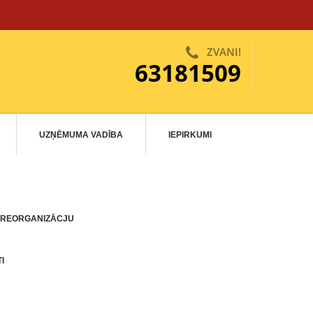
ZVANI!
63181509
UZŅĒMUMA VADĪBA
IEPIRKUMI
 REORGANIZĀCJU
I