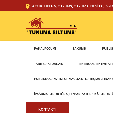
ASTERU IELA 6, TUKUMS, TUKUMA PILSĒTA, LV-3
PAKALPOJUMI
SĀKUMS
PUBLI
TARIFS AKTUĀLAIS
ENERGOEFEKTIVITĀT
PUBLISKOJAMĀ INFORMĀCIJA,STRATĒĢIJA , FINANS
ĪPAŠUMA STRUKTŪRA, ORGANIZATORISKĀ STRUK
KONTAKTI