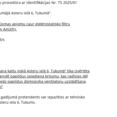
u procedūra ar identifikācijas Nr. TS 2025/01
tlumājā Asteru ielā 6, Tukumā”.
smas apjomu caur elektrostatisko filtru
n Am3/h).
3/s
īšana katlu mājā Asteru ielā 6, Tukumā” tika izvērtēta
ensēt papildus spiediena kritumu, kas radīsies dēļ
edz papildus dūmsūcēja ventilatoru uzstādīšana,
m?
s gadījumā pretendents var iepazīties ar tehnisko
teru iela 6, Tukums.