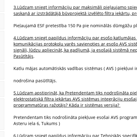
3.Lūdzam sniegt informāciju par maksimāli pieļaujamo spied
saskaņā ar izstrādātājā būvprojektā izvēlēto filtra iekārtu,
Pieļaujamā ESF pretestība 150 Pa pie nominālās dūmgāžu p
4.Lūdzam sniegt papildus informāciju par esošo katlumājas 
komunikācijas protokolu varēs savienoties ar esošo AVS sist
signāli, lūdzu apliecināt, ka gadījumā, ja esošajā sistēmā nep
Pasūtītājs
.
Katlu mājas automātiskās vadības sistēmas ( AVS ) piekļuvi 
nodrošina pasūtītājs.
5.Lūdzam apstiprināt, ka Pretendentam tiks nodrošināta piek
elektrostatiskā filtra iekārtas AVS sistēmas integrāciju esoša
programmatūras ražotājs? Kāda ir sistēmas versija?
Pretendentam tiks nodrošināta piekļuve esošai AVS progra
Asteru iela 6, Tukums )
6.Lūdzam sniegt papildus informāciju par Tehniskās specifikā