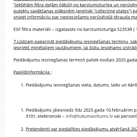
“iekšējām filtra daļām (jābūt) no karstumizturīga un nerūse
putekļu savākšanas plāksnēm (angliski “collecting plates”)
sniegt informāciju par nepieciešamo nerūsējošā tērauda ma
ESF filtra materiāli – izgatavots no karstumizturīga S2353R (
7.Lūdzam pagarināt piedāvājumu iesniegšanas termiņu, saka
iepriekš minētajiem jautājumiem, lai būtu iespējams izstrā
Piedāvājumu iesniegšanas termiņš paliek esošais 2025.gada 
Papildinformācija ;
Piedāvājumu iesniegšanas vieta, datums, laiks un kārt
Piedāvājums jāiesniedz līdz 2025.gada 10.februārim plk
3101, elektroniski –
info@tukumasiltums.lv
vai personī
Pretendenti var piedalīties piedāvājumu atvēršanā 202