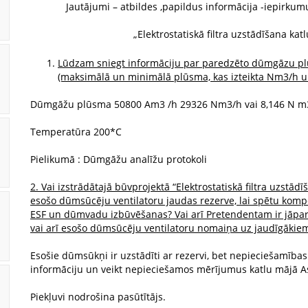
Jautājumi – atbildes ,papildus informācija -iepirkum
„Elektrostatiskā filtra uzstādīšana ka
Lūdzam sniegt informāciju par paredzēto dūmgāzu plū
(maksimālā un minimālā plūsma, kas izteikta Nm3/h u
Dūmgāžu plūsma 50800 Am3 /h 29326 Nm3/h vai 8,146 N m
Temperatūra 200*C
Pielikumā : Dūmgāžu analīžu protokoli
2. Vai izstrādātajā būvprojektā “Elektrostatiskā filtra uzstād
esošo dūmsūcēju ventilatoru jaudas rezerve, lai spētu komp
ESF un dūmvadu izbūvēšanas? Vai arī Pretendentam ir jāpar
vai arī esošo dūmsūcēju ventilatoru nomaiņa uz jaudīgākie
Esošie dūmsūkņi ir uzstādīti ar rezervi, bet nepieciešamība
informāciju un veikt nepieciešamos mērījumus katlu mājā As
Piekļuvi nodrošina pasūtītājs.