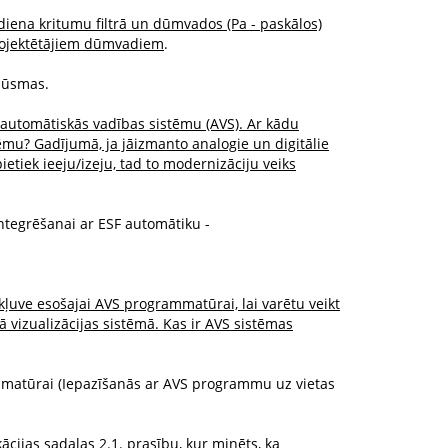
iena kritumu filtrā un dūmvados (Pa - paskālos)
 projektētājiem dūmvadiem
.
lūsmas.
automātiskās vadības sistēmu (AVS). Ar kādu
ēmu? Gadījumā, ja jāizmanto analogie un digitālie
ietiek ieeju/izeju, tad to modernizāciju veiks
integrēšanai ar ESF automātiku -
ļuve esošajai AVS programmatūrai, lai varētu veikt
jā vizualizācijas sistēmā. Kas ir AVS sistēmas
mmatūrai (Iepazīšanās ar AVS programmu uz vietas
cijas sadaļas 2.1. prasību, kur minēts, ka