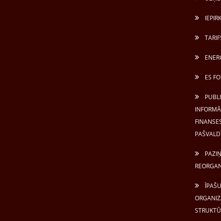
IEPIR
TARIF
ENERG
ES FO
PUBL
INFORMĀC
FINANSES
PAŠVALD
PAZIŅ
REORGAN
ĪPAŠU
ORGANIZ
STRUKTŪ