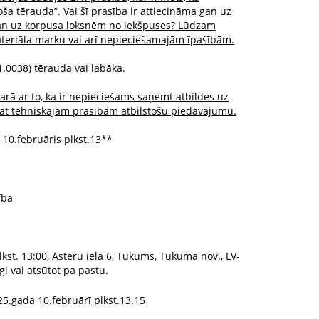
̄joša tērauda”. Vai šī prasība ir attiecināma gan uz
 gan uz korpusa loksnēm no iekšpuses? Lūdzam
teriāla marku vai arī nepieciešamajām īpašībām.
 1.0038) tērauda vai labāka.
rā ar to, ka ir nepieciešams saņemt atbildes uz
dāt tehniskajām prasībām atbilstošu piedāvājumu.
10.februāris plkst.13**
ība
st. 13:00, Asteru iela 6, Tukums, Tukuma nov., LV-
gi vai atsūtot pa pastu.
5.gada 10.februārī plkst.13.15