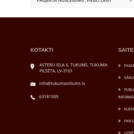
PROJEKTA NOSLEGUMS ,VIEGLI LASĪT
KOTAKTI
SAITE
ASTERU IELA 6, TUKUMS, TUKUMA
PAKA
PILSĒTA, LV-3101
SĀKU
info@tukumasiltums.lv
PUBL
63181509
INFORMĀ
KLIEN
PAR S
UZŅĒ