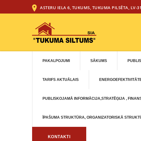
ASTERU IELA 6, TUKUMS, TUKUMA PILSĒTA, LV-3
PAKALPOJUMI
SĀKUMS
PUBLI
TARIFS AKTUĀLAIS
ENERGOEFEKTIVITĀT
PUBLISKOJAMĀ INFORMĀCIJA,STRATĒĢIJA , FINANS
ĪPAŠUMA STRUKTŪRA, ORGANIZATORISKĀ STRUK
KONTAKTI