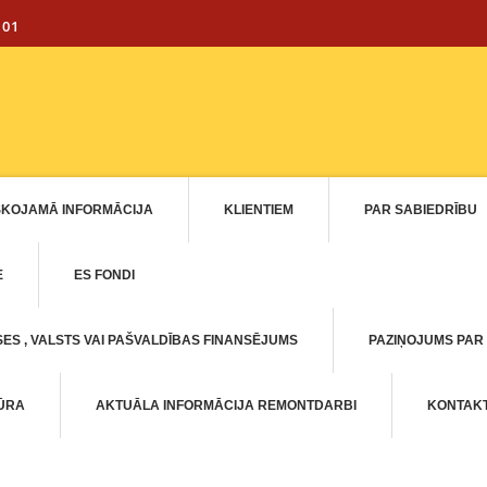
101
SKOJAMĀ INFORMĀCIJA
KLIENTIEM
PAR SABIEDRĪBU
E
ES FONDI
ES , VALSTS VAI PAŠVALDĪBAS FINANSĒJUMS
PAZIŅOJUMS PAR
TŪRA
AKTUĀLA INFORMĀCIJA REMONTDARBI
KONTAKT