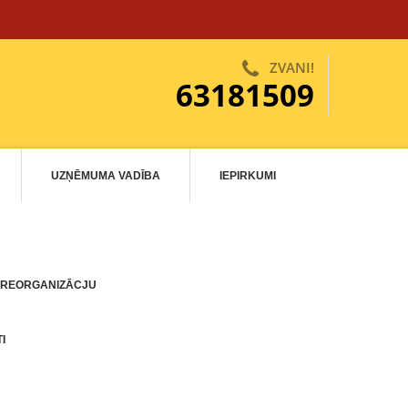
ZVANI!
63181509
UZŅĒMUMA VADĪBA
IEPIRKUMI
 REORGANIZĀCJU
I