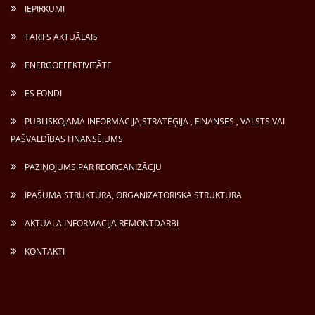
IEPIRKUMI
TARIFS AKTUĀLAIS
ENERGOEFEKTIVITĀTE
ES FONDI
PUBLISKOJAMĀ INFORMĀCIJA,STRATĒĢIJA , FINANSES , VALSTS VAI
PAŠVALDĪBAS FINANSĒJUMS
PAZIŅOJUMS PAR REORGANIZĀCJU
ĪPAŠUMA STRUKTŪRA, ORGANIZATORISKĀ STRUKTŪRA
AKTUĀLA INFORMĀCIJA REMONTDARBI
KONTAKTI