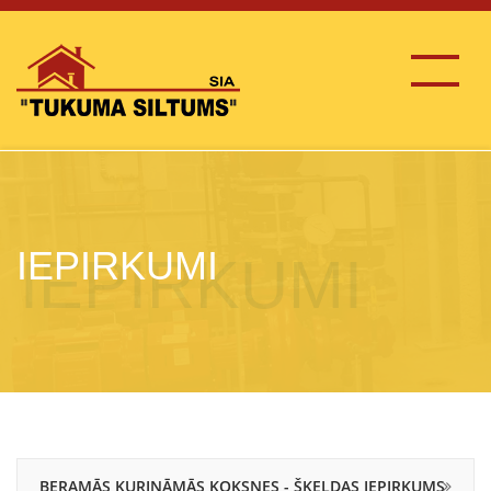
IEPIRKUMI
BERAMĀS KURINĀMĀS KOKSNES - ŠĶELDAS IEPIRKUMS