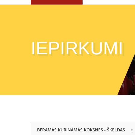
IEPIRKUMI
BERAMĀS KURINĀMĀS KOKSNES - ŠĶELDAS