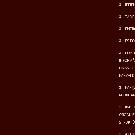
IEPIR
TARIF
ENERG
ES FO
PUBL
INFORMĀC
FINANSES
PAŠVALD
PAZIŅ
REORGAN
ĪPAŠU
ORGANIZ
STRUKTŪ
AKTUĀ