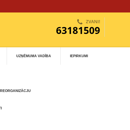
ZVANI!
63181509
UZŅĒMUMA VADĪBA
IEPIRKUMI
 REORGANIZĀCJU
I