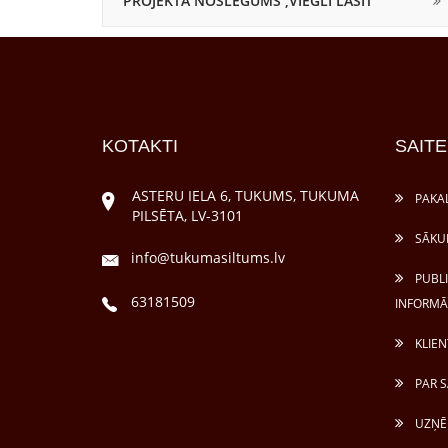
PROJEKTA NOSLEGUMS ,VIEGLI LASĪT
KOTAKTI
SAITE
ASTERU IELA 6, TUKUMS, TUKUMA
PAKA
PILSĒTA, LV-3101
SĀKU
info@tukumasiltums.lv
PUBL
63181509
INFORMĀ
KLIEN
PAR S
UZŅĒ