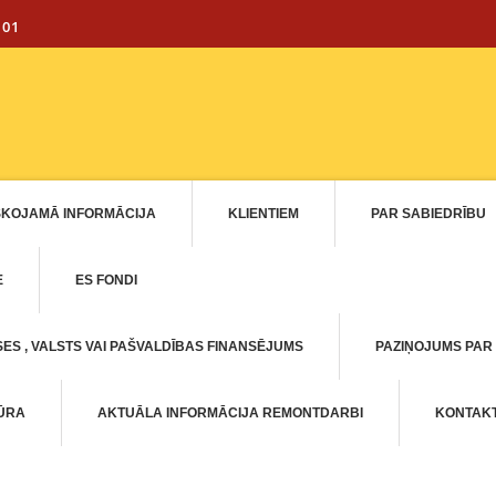
101
SKOJAMĀ INFORMĀCIJA
KLIENTIEM
PAR SABIEDRĪBU
E
ES FONDI
ES , VALSTS VAI PAŠVALDĪBAS FINANSĒJUMS
PAZIŅOJUMS PAR
TŪRA
AKTUĀLA INFORMĀCIJA REMONTDARBI
KONTAKT