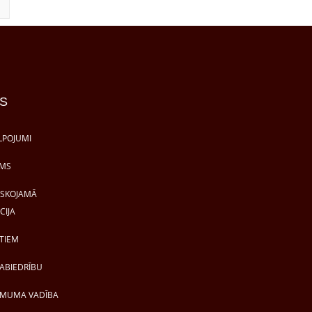
S
LPOJUMI
MS
ISKOJAMĀ
CIJA
TIEM
ABIEDRĪBU
MUMA VADĪBA