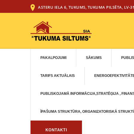
ASTERU IELA 6, TUKUMS, TUKUMA PILSĒTA, LV-3
PAKALPOJUMI
SĀKUMS
PUBLI
TARIFS AKTUĀLAIS
ENERGOEFEKTIVITĀT
PUBLISKOJAMĀ INFORMĀCIJA,STRATĒĢIJA , FINANS
ĪPAŠUMA STRUKTŪRA, ORGANIZATORISKĀ STRUK
KONTAKTI