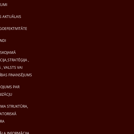
KUMI
S AKTUĀLAIS
OEFEKTIVITĀTE
NDI
ISKOJAMĀ
IJA,STRATĒĢIJA ,
 , VALSTS VAI
ĪBAS FINANSĒJUMS
OJUMS PAR
IZĀCJU
MA STRUKTŪRA,
ATORISKĀ
RA
LA INFORMĀCIJA